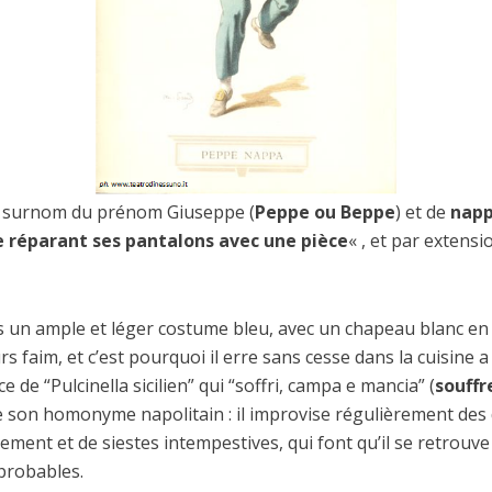
u surnom du prénom Giuseppe (
Peppe ou Beppe
) et de
nap
 réparant ses pantalons avec une pièce
« , et par extens
un ample et léger costume bleu, avec un chapeau blanc en f
urs faim, et c’est pourquoi il erre sans cesse dans la cuisine
 de “Pulcinella sicilien” qui “soffri, campa e mancia” (
souffr
ue son homonyme napolitain : il improvise régulièrement des
lement et de siestes intempestives, qui font qu’il se retrouve
probables.