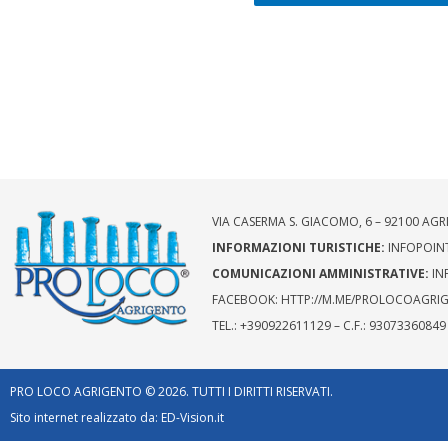
VIA CASERMA S. GIACOMO, 6 – 92100 AGRI
INFORMAZIONI TURISTICHE:
INFOPOIN
COMUNICAZIONI AMMINISTRATIVE:
IN
FACEBOOK: HTTP://M.ME/PROLOCOAGRI
TEL.: +390922611129 – C.F.: 930733608
PRO LOCO AGRIGENTO © 2026. TUTTI I DIRITTI RISERVATI.
Sito internet realizzato da:
ED-Vision.it