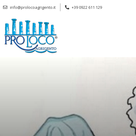
Aller
info@prolocoagrigento.it
+39 0922 611 129
au
contenu