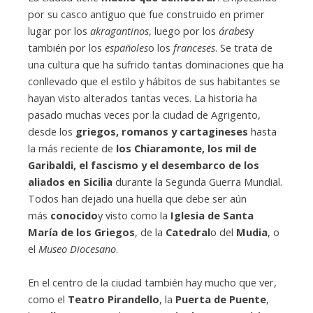
por su casco antiguo que fue construido en primer
lugar por los
akragantinos
, luego por los
árabes
y
también por los
españoles
o los
franceses
. Se trata de
una cultura que ha sufrido tantas dominaciones que ha
conllevado que el estilo y hábitos de sus habitantes se
hayan visto alterados tantas veces. La historia ha
pasado muchas veces por la ciudad de Agrigento,
desde los
griegos, romanos y cartagineses
hasta
la más reciente de
los Chiaramonte, los mil de
Garibaldi, el fascismo y el desembarco de los
aliados en Sicilia
durante la Segunda Guerra Mundial.
Todos han dejado una huella que debe ser aún
más
conocido
y visto como la
Iglesia de Santa
María de los Griegos
, de la
Catedral
o del
Mudia
, o
el
Museo Diocesano
.
En el centro de la ciudad también hay mucho que ver,
como el
Teatro Pirandello
, la
Puerta de Puente
,