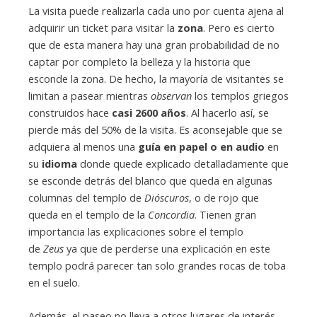
La visita puede realizarla cada uno por cuenta ajena al
adquirir un ticket para visitar la
zona
. Pero es cierto
que de esta manera hay una gran probabilidad de no
captar por completo la belleza y la historia que
esconde la zona. De hecho, la mayoría de visitantes se
limitan a pasear mientras
observan
los templos griegos
construidos hace
casi 2600 años
. Al hacerlo así, se
pierde más del 50% de la visita. Es aconsejable que se
adquiera al menos una
guía en papel o en audio
en
su
idioma
donde quede explicado detalladamente que
se esconde detrás del blanco que queda en algunas
columnas del templo de
Dióscuros
, o de rojo que
queda en el templo de la
Concordia
. Tienen gran
importancia las explicaciones sobre el templo
de
Zeus
ya que de perderse una explicación en este
templo podrá parecer tan solo grandes rocas de toba
en el suelo.
Además, el paseo no lleva a otros lugares de interés