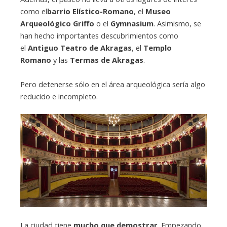
como el
barrio Elístico-Romano
, el
Museo
Arqueológico Griffo
o el
Gymnasium
. Asimismo, se
han hecho importantes descubrimientos como
el
Antiguo Teatro de Akragas
, el
Templo
Romano
y las
Termas de Akragas
.
Pero detenerse sólo en el área arqueológica sería algo
reducido e incompleto.
La ciudad tiene
mucho que demostrar
. Empezando