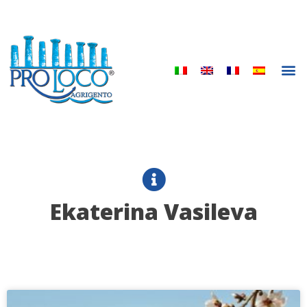
Vai
al
contenuto
M
Ekaterina Vasileva